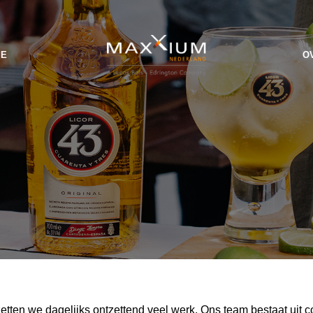
IE
O
ten we dagelijks ontzettend veel werk. Ons team bestaat uit col