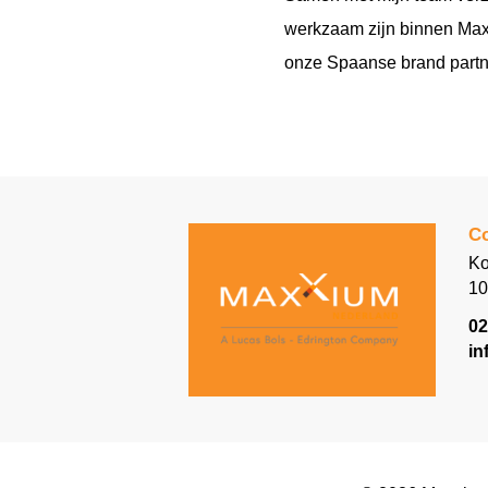
werkzaam zijn binnen Maxx
onze Spaanse brand partner
Co
Ko
10
02
in