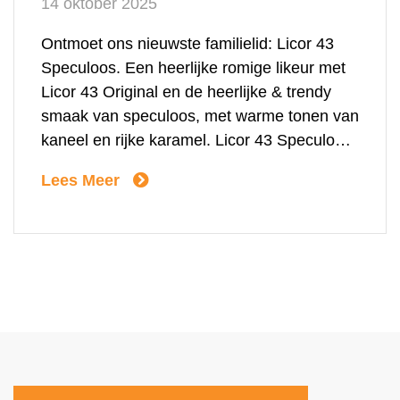
14 oktober 2025
Ontmoet ons nieuwste familielid: Licor 43
Speculoos. Een heerlijke romige likeur met
Licor 43 Original en de heerlijke & trendy
smaak van speculoos, met warme tonen van
kaneel en rijke karamel. Licor 43 Speculoos
Biscuit is een zachte, romige likeur met een
Lees Meer
rijke, donker getoaste kleur en gouden
nuances. Het aroma en de smaak roepen de
[…]