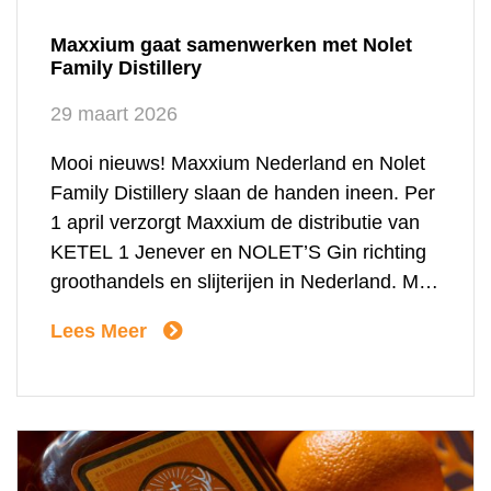
Maxxium gaat samenwerken met Nolet
Family Distillery
29 maart 2026
Mooi nieuws! Maxxium Nederland en Nolet
Family Distillery slaan de handen ineen. Per
1 april verzorgt Maxxium de distributie van
KETEL 1 Jenever en NOLET’S Gin richting
groothandels en slijterijen in Nederland. Met
deze samenwerking bundelen we onze
Lees Meer
krachten met een van de meest
toonaangevende distilleerderijen van
Nederland. Nolet – al elf generaties lang een
[…]