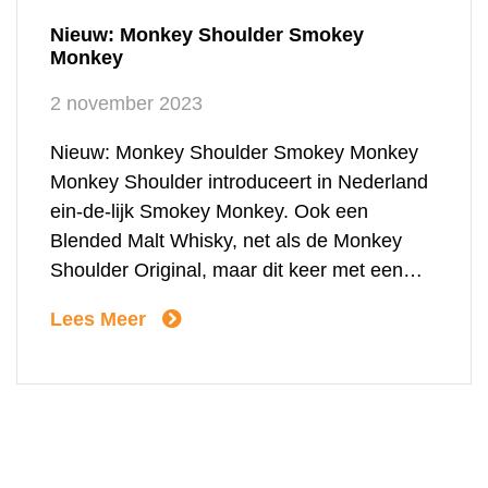
Nieuw: Monkey Shoulder Smokey
Monkey
2 november 2023
Nieuw: Monkey Shoulder Smokey Monkey
Monkey Shoulder introduceert in Nederland
ein-de-lijk Smokey Monkey. Ook een
Blended Malt Whisky, net als de Monkey
Shoulder Original, maar dit keer met een
rokerige goddelijkheid. Klaar voor de herfst?
Lees Meer
Haal dan snel deze Smokey whisky in huis
en haal de cocktail meester in jou naar
boven. Een rokerige blend […]