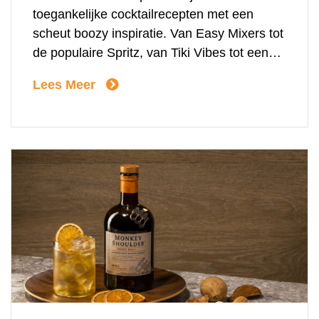
toegankelijke cocktailrecepten met een
scheut boozy inspiratie. Van Easy Mixers tot
de populaire Spritz, van Tiki Vibes tot een
smaakvolle Sour en van pre-batched tot
Lees Meer
blended cocktails. Ontdek hier alles wat u
moet weten om deze lente en zomer uw
gasten te […]