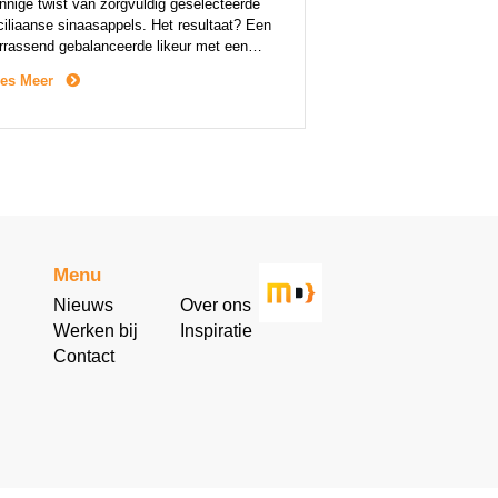
nnige twist van zorgvuldig geselecteerde
ciliaanse sinaasappels. Het resultaat? Een
rrassend gebalanceerde likeur met een
uitige kick en het herkenbare karakter van
es Meer
germeister. Jägermeister Orange wordt
maakt met 100% natuurlijke ingrediënten.
t als het origineel is deze variant geworteld
 vakmanschap en respect […]
Menu
Nieuws
Over ons
Werken bij
Inspiratie
Contact