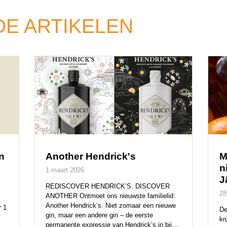
E ARTIKELEN
n
Another Hendrick's
M
n
1 maart 2026
J
REDISCOVER HENDRICK’S. DISCOVER
28
ANOTHER Ontmoet ons nieuwste familielid:
Another Hendrick’s. Niet zomaar een nieuwe
r 1
De
gin, maar een andere gin – de eerste
kr
permanente expressie van Hendrick’s in bijna