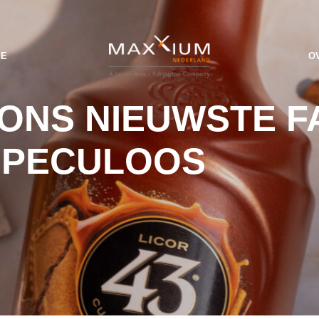
IE
O
NS NIEUWSTE FA
 SPECULOOS