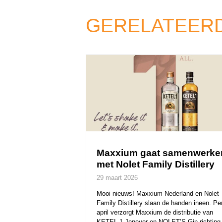
GERELATEERD
Maxxium gaat samenwerke
met Nolet Family Distillery
29 maart 2026
Mooi nieuws! Maxxium Nederland en Nolet
Family Distillery slaan de handen ineen. Pe
april verzorgt Maxxium de distributie van
KETEL 1 Jenever en NOLET’S Gin richting