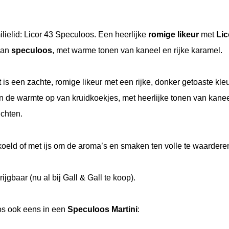
lielid: Licor 43 Speculoos. Een heerlijke
romige likeur
met
Lic
 van
speculoos
, met warme tonen van kaneel en rijke karamel.
 is een zachte, romige likeur met een rijke, donker getoaste k
de warmte op van kruidkoekjes, met heerlijke tonen van kaneel
uchten.
oeld of met ijs om de aroma’s en smaken ten volle te waardere
jgbaar (nu al bij Gall & Gall te koop).
os ook eens in een
Speculoos Martini
: