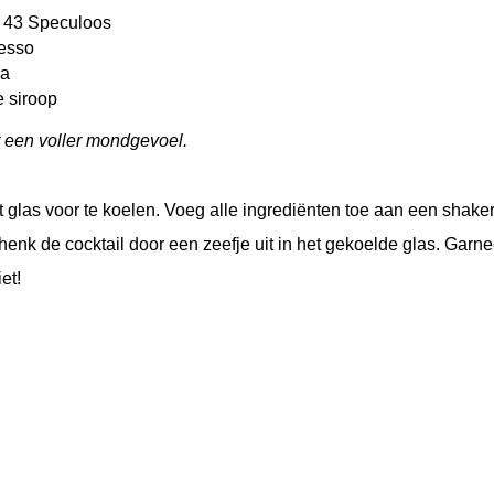
r 43 Speculoos
esso
ka
e siroop
 een voller mondgevoel.
t glas voor te koelen. Voeg alle ingrediënten toe aan een shaker
chenk de cocktail door een zeefje uit in het gekoelde glas. Garn
et!