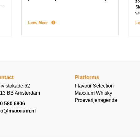
zo
tien jaar. Another Hendrick’s nodigt
t
Si
nieuwsgierige avonturiers uit om het merk
ve
opnieuw te ontdekken. De vertrouwde tonen
fr
van roos en komkommer zijn uiteraard
Lees Meer
Le
Jä
aanwezig, maar krijgen gezelschap […]
n
ge
Ne
in
ntact
Platforms
ivistokade 62
Flavour Selection
13 BB Amsterdam
Maxxium Whisky
Proeverijenagenda
0 580 6806
fo@maxxium.nl