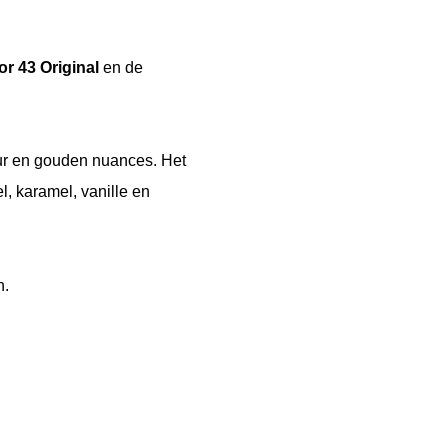
or 43 Original
en de
leur en gouden nuances. Het
, karamel, vanille en
n.