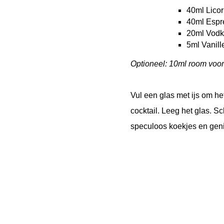
40ml Lico
40ml Espr
20ml Vod
5ml Vanill
Optioneel: 10ml room voor
Vul een glas met ijs om he
cocktail. Leeg het glas. S
speculoos koekjes en geni