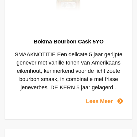
Bokma Bourbon Cask 5YO
SMAAKNOTITIE Een delicate 5 jaar gerijpte
genever met vanille tonen van Amerikaans
eikenhout, kenmerkend voor de licht zoete
bourbon smaak, in combinatie met frisse
jeneverbes. DE KERN 5 jaar gelagerd -
Amerikaans eikenhout VAKMANSCHAP De
Lees Meer
perfecte blend van Amerikaans eikenhout en
frisse jeneverbes. HET RITUEEL Bokma
Bourbon Cask drink je het beste puur op
kamertemperatuur of als kopstoot samen