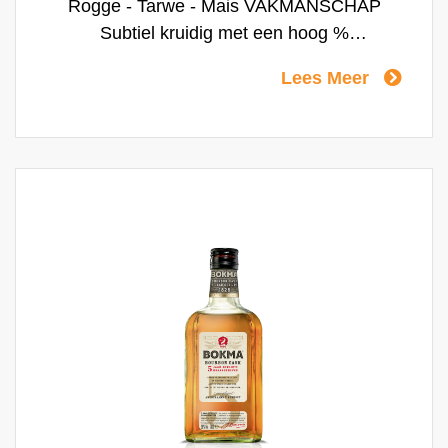
Rogge - Tarwe - Mais VAKMANSCHAP
Subtiel kruidig met een hoog %
moutdistillaat voor een extra 'granig'
Lees Meer
karakter. HET RITUEEL Bokma Oude
Friesche Graangenever drink je het beste
puur op kamertemperatuur of als kopstoot
samen met een (Weizen) bier.