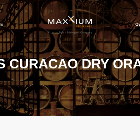
IE
O
S CURACAO DRY OR