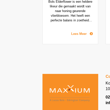
Bols Elderflower is een heldere
likeur die gemaakt wordt van
naar honing geurende
vlierbloesem. Het heeft een
perfecte balans in zoetheid,
smaak en alcoholgehalte. Het
is het ideale ingrediënt voor
Lees Meer
beroemde cocktails zoals de
Elderflower Collins en is ook
heerlijk over ijs of als Spritz.
Co
Ko
10
02
in