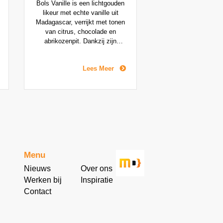
Bols Vanille is een lichtgouden
likeur met echte vanille uit
Madagascar, verrijkt met tonen
van citrus, chocolade en
abrikozenpit. Dankzij zijn
veelzijdigheid is het een
onmisbaar ingrediënt in
Lees Meer
moderne cocktails en
combineert het perfect met
eikenhoutgerijpte distillaten.
Menu
Nieuws
Over ons
Werken bij
Inspiratie
Contact