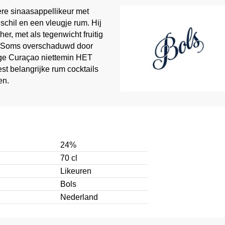
re sinaasappellikeur met
schil en een vleugje rum. Hij
her, met als tegenwicht fruitig
k. Soms overschaduwd door
nge Curaçao niettemin HET
st belangrijke rum cocktails
en.
24%
70 cl
Likeuren
Bols
Nederland