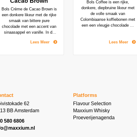
Cacao Brown
Bols Coffee is een rijke,
donkere, diepbruine likeur met
Bols Crème de Cacao Brown is
de volle smaak van
een donkere likeur met de rijke
Colombiaanse koffiebonen met
smaak van bittere pure
een een vleugje chocolade en
chocolade met een accent van
vanille. De Bols Coffee likeur is
sinaasappel en vanille. In de
minder zoet dan andere
jaren '80, werd Bols Crème de
Lees Meer
Lees Meer
koffielikeuren daarnaast heeft
Cacao hoofdzakelijk gebruikt in
hij een minder intense, sterke
room- en ijsdrankjes, maar de
of zelfs bittere koffiesmaak,
laatste tijd bleek deze ook
wat hem geschik maakt voor
uitstekend te gebruiken in een
cocktails zoals de populaire
aantal after-dinner cocktails,
Espresso Martini.
zoals de Mulata Daiquiri en de
After Eight cocktail.
ntact
Platforms
ivistokade 62
Flavour Selection
13 BB Amsterdam
Maxxium Whisky
Proeverijenagenda
0 580 6806
fo@maxxium.nl