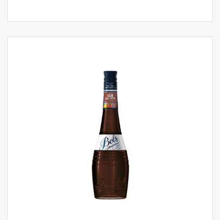
Sec, is Dry Orange Curaçao niettemin HET
enige ingrediënt dat voor 's wereld meest
belangrijke rum cocktails zoals de Mai Tai
gebruikt dient te worden.