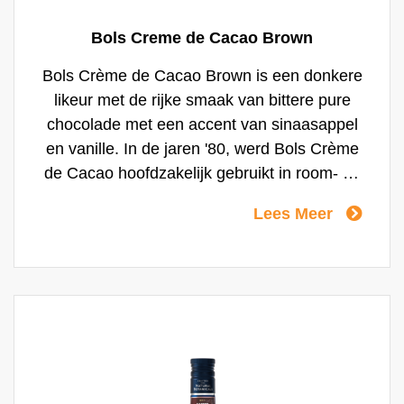
Bols Creme de Cacao Brown
Bols Crème de Cacao Brown is een donkere
likeur met de rijke smaak van bittere pure
chocolade met een accent van sinaasappel
en vanille. In de jaren '80, werd Bols Crème
de Cacao hoofdzakelijk gebruikt in room- en
ijsdrankjes, maar de laatste tijd bleek deze
Lees Meer
ook uitstekend te gebruiken in een aantal
after-dinner cocktails, zoals de Mulata
Daiquiri en de After Eight cocktail.