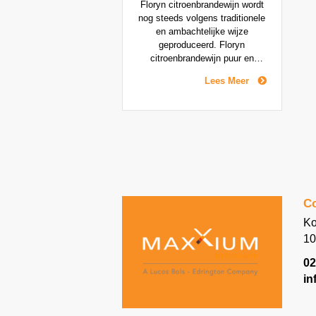
Floryn citroenbrandewijn wordt
nog steeds volgens traditionele
en ambachtelijke wijze
geproduceerd. Floryn
citroenbrandewijn puur en
gekoeld met eventueel wat
Lees Meer
ijsblokjes op zijn best. Ook
perfect in de mix met
bijvoorbeeld mineraalwater of
up-limonade.
Co
Ko
10
02
in