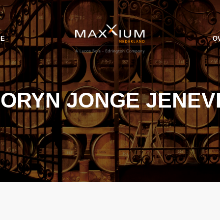
IE
O
LORYN JONGE JENEV