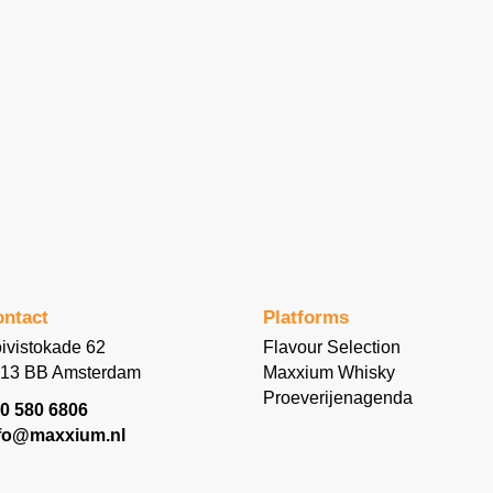
ntact
Platforms
ivistokade 62
Flavour Selection
13 BB Amsterdam
Maxxium Whisky
Proeverijenagenda
0 580 6806
fo@maxxium.nl