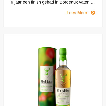
9 jaar een finish gehad in Bordeaux vaten uit
de Franse wijnstreek. Deze finish voegt een
Lees Meer
nieuwe gelaagdheid in smaken toe:
gekarameliseerde kersen en appel,
verweven met verwarmende kruiden en
geroosterd eikenhout. Het resultaat is een
weelderig en toch aardse whisky die
tegelijkertijd fruitig en bloemig is.