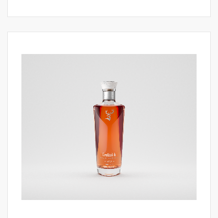
vloeistof in deze release, waardoor het een
uiterst zeldzaam en gewild verzamelobject
is.