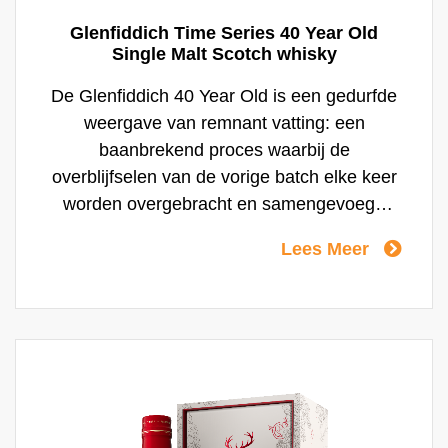
Glenfiddich Time Series 40 Year Old
Single Malt Scotch whisky
De Glenfiddich 40 Year Old is een gedurfde
weergave van remnant vatting: een
baanbrekend proces waarbij de
overblijfselen van de vorige batch elke keer
worden overgebracht en samengevoegd
met de vaten die voor elke volgende release
Lees Meer
worden geselecteerd. Glenfiddich is de
enige distilleerderij die het remnant vatting
proces gebruikt, en deze opeenstapeling
van smaken in de loop van de tijd voegt
complexiteit toe aan de smaak.