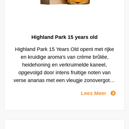
Highland Park 15 years old
Highland Park 15 Years Old opent met rijke
en kruidige aroma's van crème brûlée,
heidehoning en verkruimelde kaneel,
opgevolgd door intens fruitige noten van
verse ananas met een vleugje zonovergoten
citroenschil. Verborgen in die harmonie zit
Lees Meer
een hint van versgebakken cake die net
warm uit de oven komt. Met opnieuw wat
kaneel. Dit keer niet als kruidig kruim, maar
als geroosterde stukken kaneelbast. Citrus-
en vanilletonen blijven hangen in de