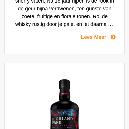
sherry vaten. Na 18 jaar rijpen is de rook in
de geur bijna verdwenen, ten gunste van
zoete, fruitige en florale tonen. Rol de
whisky rustig door je palet en let daarna op
de tintelingen die aan de zijkant van je tong
Lees Meer
ontstaan. Liquid happiness! Voor de rijping
zijn voornamelijk sherry vaten van Europees
eikenhout met een nauwkeurige balans
tussen first fill en refill-vaten gebruikt.