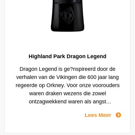
Highland Park Dragon Legend
Dragon Legend is ge?nspireerd door de
verhalen van de Vikingen die 600 jaar lang
regeerde op Orkney. Voor onze voorouders
waren draken wezens die zowel
ontzagwekkend waren als angst
inboezemden. Ze bezaten mystieke
Lees Meer
krachten en stonden ook symbool voor de
krachten van het kwaad Volgens de legend
versloeg Sigurd, een Viking strijder, de