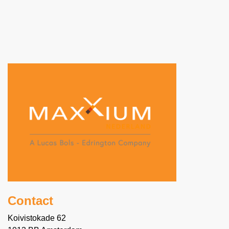
kwaadaardige serpent-draak Fafnir na een
sluw, meedogenloos en moedig gevecht.
Toen hij het bloed van de draak van zijn
duim likte, verkreeg hij de machtige giften
van wijsheid en waarzeggerij, waarna hij
een uitgroeide tot ??n van de grootste
helden van de mythische Norse saga's.
Dragon Legend is een eerbetoon aan
Sigurd?s moed en vastberadenheid.
Deugden die centraal staan in de Viking
erecode en bij ons in op de distilleerderij.
Contact
Koivistokade 62