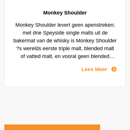
Monkey Shoulder
Monkey Shoulder levert geen apenstreken;
met drie Speyside single malts uit de
bakermat van de whisky is Monkey Shoulder
?s werelds eerste triple malt, blended malt
of vatted malt, en vooral geen blended
whisky, omdat er geen druppel graanwhisky
Lees Meer
wordt toegevoegd. Monkey hangt graag
rond in een glas met enkel een ijsblokje,
maar mengt door zijn soepele karakter het
liefst mee in whisky-cocktails. De naam
Monkey Shoulder is ge?nspireerd op de
blessure die de vakmannen uit de
distilleerderij opliepen. Door het langdurig
omscheppen van de gerst kregen velen een