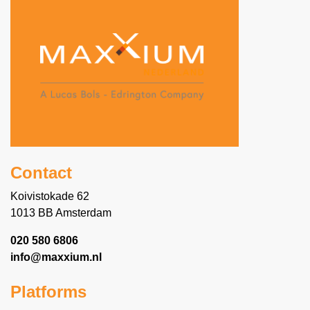
schouderblessure, ook wel een Monkey
Shoulder genoemd.
Contact
Koivistokade 62
1013 BB Amsterdam
020 580 6806
info@maxxium.nl
Platforms