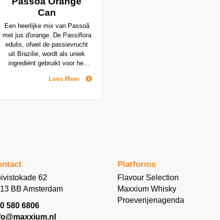
Passoa Orange
Can
Een heerlijke mix van Passoã
met jus d'orange. De Passiflora
edulis, ofwel de passievrucht
uit Brazilie, wordt als uniek
ingrediënt gebruikt voor het
populaire Passoã recept. De
Lees Meer
balans van zoete, zure en
bittere smaken maken Passoã
subtiel en verfrissend. Samen
met fruitige, sterke en
specifieke smaken en intense
passievrucht aroma's.
ntact
Platforms
ivistokade 62
Flavour Selection
13 BB Amsterdam
Maxxium Whisky
Proeverijenagenda
0 580 6806
fo@maxxium.nl