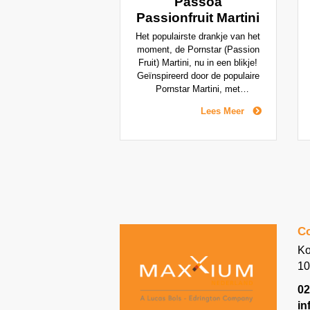
Passoa
Passionfruit Martini
Het populairste drankje van het
moment, de Pornstar (Passion
Fruit) Martini, nu in een blikje!
Geïnspireerd door de populaire
Pornstar Martini, met
passievrucht, zachte vanille en
Lees Meer
een scheutje limoen. Gemaakt
met wodka. Verfrissend,
sprankelend en vol van smaak.
De Passiflora edulis, ofwel de
passievrucht uit Brazilie, wordt
als uniek ingrediënt gebruikt
voor het populaire Passoã
recept. De balans van zoete,
zure en bittere smaken maken
Co
Passoã subtiel en verfrissend.
Samen met fruitige, sterke en
Ko
specifieke smaken en intense
10
passievrucht aroma's.
02
in