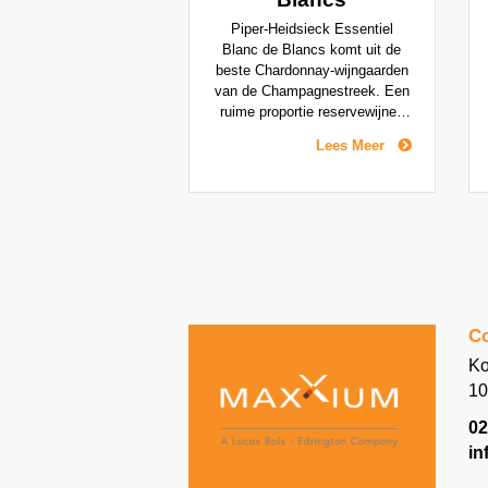
Piper-Heidsieck Essentiel
Blanc de Blancs komt uit de
beste Chardonnay-wijngaarden
van de Champagnestreek. Een
ruime proportie reservewijnen
wordt harmonieus gemengd
Lees Meer
met de wijnen van het jaar, om
de variëteit zo zuiver mogelijk
tot uidrukking te brengen.
Co
Ko
10
02
in