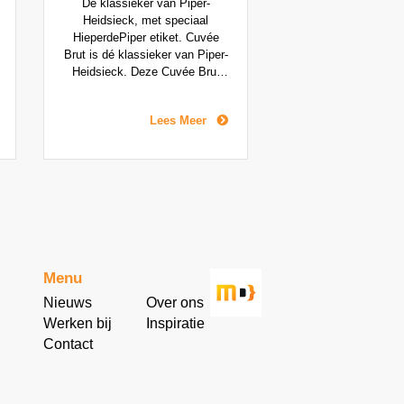
De klassieker van Piper-
Heidsieck, met speciaal
HieperdePiper etiket. Cuvée
Brut is dé klassieker van Piper-
Heidsieck. Deze Cuvée Brut
heeft langer dan 24 maanden
gerijpt, wat resulteert in een
Lees Meer
zachte bubbel. Piper-Heidsieck
Cuvée Brut is een champagne
van structuur met soepele en
ronde smaken. Deze
uitgebalanceerde cuvée
bestaat grotendeels uit Pinot
Noir, Pinor Meunier en
Chardonnay.
Menu
Nieuws
Over ons
Werken bij
Inspiratie
Contact