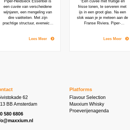
Piper-Heidsieck Essentiel is
"Een cuvée met fruitige en
een cuvée van verscheidene
frisse tonen, te serveren met
wijnjaren, een mengeling van
ijs in een groot glas. Na een
dire vaiëteiten. Met zijn
slok waan je je meteen aan de
prachtige structuur, evenwicht
Franse Riviera. Piper-
en frisheid belichaamt deze
Heidsieck French Riviera ligt
Extra Brut de iconische stijl
minimaal vier jaar op
Lees Meer
Lees Meer
van het huis. Deze cuvée heeft
kelderrijping en heeft minder
langer gerijpt, een lagere
suiker dan de meeste 'on ice'
dosage en heet een
champagnes, daarom is deze
transparant etiket.
cuvée lekker fris met een
mooie peersmaak als
boventoon.
ntact
Platforms
ivistokade 62
Flavour Selection
13 BB Amsterdam
Maxxium Whisky
Proeverijenagenda
0 580 6806
fo@maxxium.nl