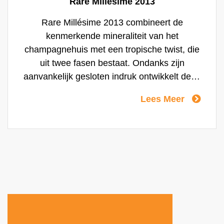
Rare Millesime 2013
Rare Millésime 2013 combineert de
kenmerkende mineraliteit van het
champagnehuis met een tropische twist, die
uit twee fasen bestaat. Ondanks zijn
aanvankelijk gesloten indruk ontwikkelt deze
vintage heerlijke noten van gebak en
Lees Meer
specerijen in een zilte spanning, voor een
edele, volle smaak.