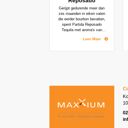
Reposado
Gerijpt gedurende meer dan
zes maanden in eiken vaten
die eerder bourbon bevatten,
opent Partida Reposado
Tequila met aroma's van
vanille, gekookte agave,
Lees Meer
karamel, boter, bourbon,
hazelnoot en amandel. Deze
smaken worden bevestigd op
het gehemelte. De textuur is
zijdezacht en de afdronk is
soepel, waardoor dit de ultieme
tequila is om langzaam te
genieten en te gebruiken in
tequila-cocktails.
Co
Ko
10
02
in