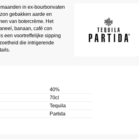
18 maanden in ex-bourbonvaten
e zon gebakken aarde en
onen van botercrème. Het
kaneel, banaan, café con
 een voortreffelijke sipping
 zoetheid die intrigerende
ails.
40%
70cl
Tequila
Partida