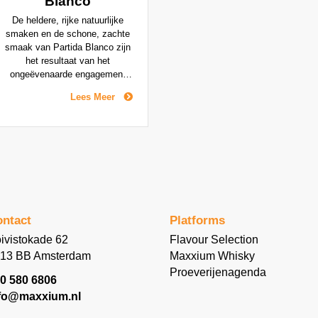
Blanco
De heldere, rijke natuurlijke
smaken en de schone, zachte
smaak van Partida Blanco zijn
het resultaat van het
ongeëvenaarde engagement
van de distilleerderij om de
Lees Meer
agave binnen 24 uur na de
oogst te koken om het frisse
en genuanceerde karakter
ervan te behouden. Kruidige en
aardse tonen vermengen zich
met citrus in de neus. Het
gehemelte toont heldere tonen
van tropisch fruit en vanille,
met hints van gekookte agave,
ntact
Platforms
witte peperkruiden en sappige
grapefruit.
ivistokade 62
Flavour Selection
13 BB Amsterdam
Maxxium Whisky
Proeverijenagenda
0 580 6806
fo@maxxium.nl