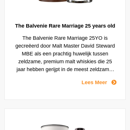
The Balvenie Rare Marriage 25 years old
The Balvenie Rare Marriage 25YO is
gecreëerd door Malt Master David Steward
MBE als een prachtig huwelijk tussen
zeldzame, premium malt whiskies die 25
jaar hebben gerijpt in de meest zeldzame,
premium vaten. Elk van deze vaten is door
Lees Meer
hem met de hand geselecteerd gebaseerd
op het unieke smaakprofiel dat hij voor ogen
had. Het resultaat is een unieke whisky met
een diepe smaak die ogenschijnlijk simpel
is, maar ongelofelijke complexiteit bevat.
Luxe en elegante gelaagdheid voor de echte