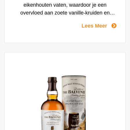
eikenhouten vaten, waardoor je een
overvloed aan zoete vanille-kruiden en
warme honingnoten kunt proeven.
Lees Meer
Vervolgens wordt hij gerijpt in Franse Pineau
versterkte wijnvaten; een unieke techniek
die onze single malt whisky de smaken van
grapefruit, geranium, geglaceerd fruit en
gember geeft.