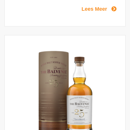
David C. Stewart MBE een gedurfde
Lees Meer
combinatie van buitengewone karakter.