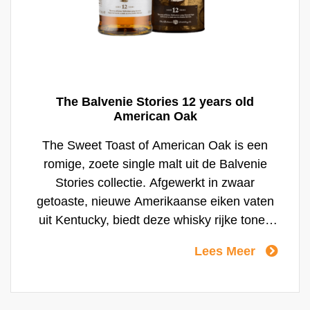
The Balvenie Stories 12 years old
American Oak
The Sweet Toast of American Oak is een
romige, zoete single malt uit de Balvenie
Stories collectie. Afgewerkt in zwaar
getoaste, nieuwe Amerikaanse eiken vaten
uit Kentucky, biedt deze whisky rijke tonen
van vanille, toffee, honing en warme
Lees Meer
specerijen. Een fruitige en gelaagde
expressie die het vakmanschap van
Balvenie tot leven brengt.