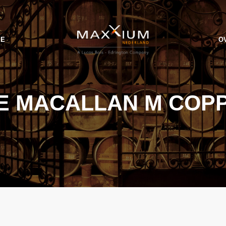
IE
O
E MACALLAN M COP