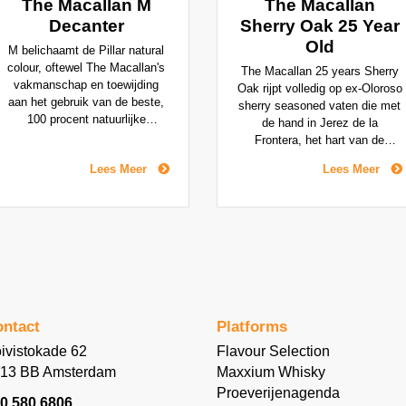
The Macallan M
The Macallan
Decanter
Sherry Oak 25 Year
Old
M belichaamt de Pillar natural
colour, oftewel The Macallan's
The Macallan 25 years Sherry
vakmanschap en toewijding
Oak rijpt volledig op ex-Oloroso
aan het gebruik van de beste,
sherry seasoned vaten die met
100 procent natuurlijke
de hand in Jerez de la
ingrediënten en beste
Frontera, het hart van de
eikenhouten oud-sherryvaten
sherry-industrie, zijn
Lees Meer
Lees Meer
uit Jerez. Deze whisky is
uitgezocht. Een kwart eeuw
gerijpt in een klein aantal
rijpt deze whisky tot nagenoeg
vaten, heeft een rijke en
in perfectie. De new make
natuurlijke kleur en is kruidig
spirit wordt volwassener met
en vol van karakter met tonen
de jaren en ontwikkelt zich tot
van chocolade, gedroogd fruit
een luxueuze single malt
en specerijen.
whisky die gekarakteriseerd
wordt door rijke tonen van
vanille, gedroogd fruit en
ntact
Platforms
diverse kruidensoorten.
Macallan 25 years Sherry Oak
ivistokade 62
Flavour Selection
is een absoluut meesterwerk.
13 BB Amsterdam
Maxxium Whisky
Proeverijenagenda
0 580 6806