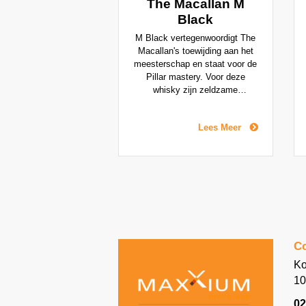
The Macallan M
Black
M Black vertegenwoordigt The
Macallan's toewijding aan het
meesterschap en staat voor de
Pillar mastery. Voor deze
whisky zijn zeldzame
zwartgekleurde vaten gebruikt
waarin peated spirit zat. Dit
Lees Meer
zorgt voor een balans tussen
het klassieke karakter van The
Macallan en een onverwachte
turfige toon. De zwarte
handgemaakte kristallen karaf
weerspiegelt die turf en de
kleur van de whisky is rijk en
natuurlijk.
Co
Ko
10
02