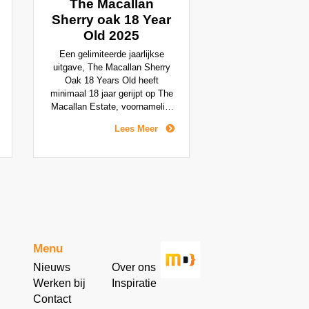
The Macallan
Sherry oak 18 Year
Old 2025
Een gelimiteerde jaarlijkse
uitgave, The Macallan Sherry
Oak 18 Years Old heeft
minimaal 18 jaar gerijpt op The
Macallan Estate, voornamelijk
in met sherry doordrenkte
Lees Meer
Europese eikenhouten vaten
uit Jerez, Spanje.
Menu
Nieuws
Over ons
Werken bij
Inspiratie
Contact