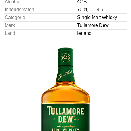
Alcohol
40%
Inhoudsmaten
70 cl, 1 l, 4.5 l
Categorie
Single Malt Whisky
Merk
Tullamore Dew
Land
Ierland