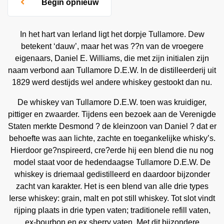
Begin opnieuw
In het hart van Ierland ligt het dorpje Tullamore. Dew
betekent ‘dauw’, maar het was ??n van de vroegere
eigenaars, Daniel E. Williams, die met zijn initialen zijn
naam verbond aan Tullamore D.E.W. In de distilleerderij uit
1829 werd destijds wel andere whiskey gestookt dan nu.
De whiskey van Tullamore D.E.W. toen was kruidiger,
pittiger en zwaarder. Tijdens een bezoek aan de Verenigde
Staten merkte Desmond ? de kleinzoon van Daniel ? dat er
behoefte was aan lichte, zachte en toegankelijke whisky’s.
Hierdoor ge?nspireerd, cre?erde hij een blend die nu nog
model staat voor de hedendaagse Tullamore D.E.W. De
whiskey is driemaal gedistilleerd en daardoor bijzonder
zacht van karakter. Het is een blend van alle drie types
Ierse whiskey: grain, malt en pot still whiskey. Tot slot vindt
rijping plaats in drie typen vaten; traditionele refill vaten,
ex-bourbon en ex sherry vaten. Met dit bijzondere