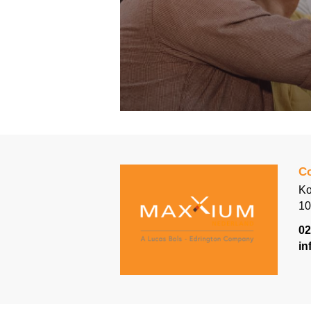
Co
Ko
10
02
in