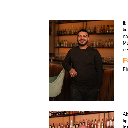
Ik
ke
na
Ma
ne
F
Fi
Al
ti
in