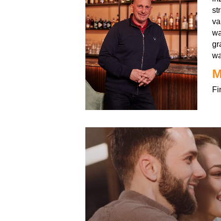
st
va
wa
gr
wa
M
Fi