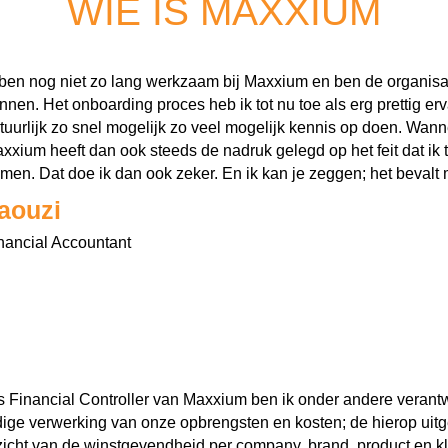
WIE IS MAXXIUM
 ben nog niet zo lang werkzaam bij Maxxium en ben de organisa
nnen. Het onboarding proces heb ik tot nu toe als erg prettig erv
tuurlijk zo snel mogelijk zo veel mogelijk kennis op doen. Wanne
xxium heeft dan ook steeds de nadruk gelegd op het feit dat ik 
men. Dat doe ik dan ook zeker. En ik kan je zeggen; het bevalt 
aouzi
nancial Accountant
s Financial Controller van Maxxium ben ik onder andere verantwo
jdige verwerking van onze opbrengsten en kosten; de hierop ui
zicht van de winstgevendheid per company, brand, product en kl