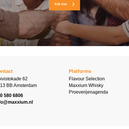
Klik hier
ntact
Platforms
ivistokade 62
Flavour Selection
13 BB Amsterdam
Maxxium Whisky
Proeverijenagenda
0 580 6806
fo@maxxium.nl