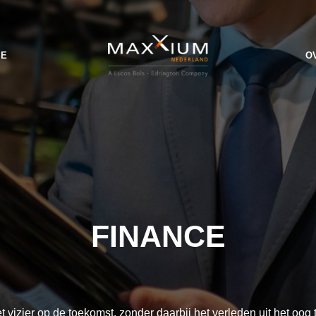
IE
O
FINANCE
vizier op de toekomst, zonder daarbij het verleden uit het oog