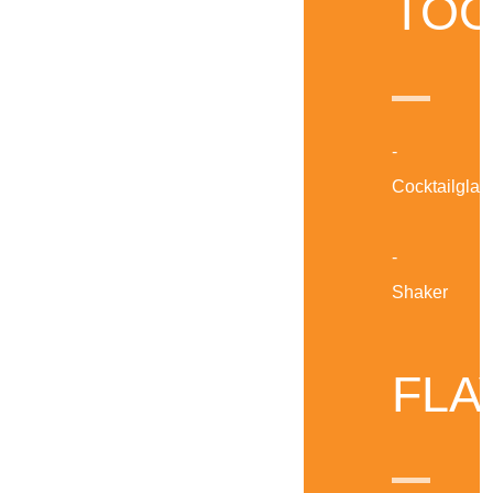
TOO
-
Cocktailglas
-
Shaker
FLA