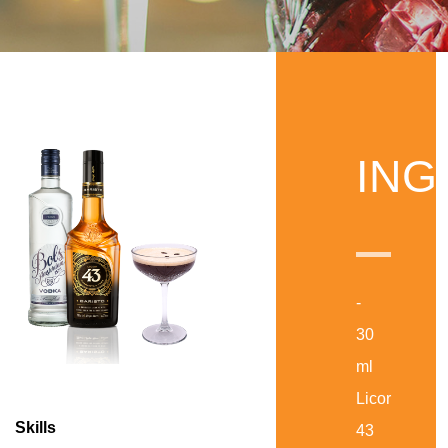
ING
-
30
ml
Licor
Skills
43