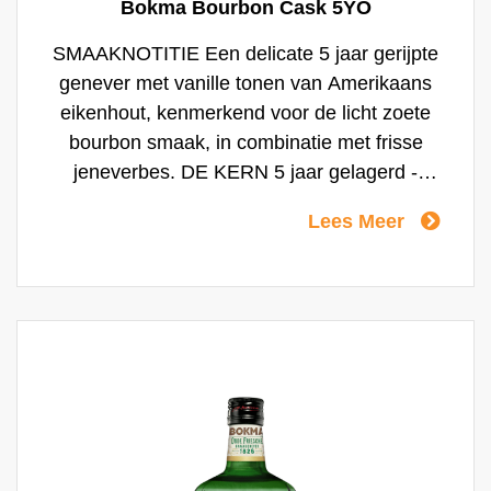
Bokma Bourbon Cask 5YO
SMAAKNOTITIE Een delicate 5 jaar gerijpte
genever met vanille tonen van Amerikaans
eikenhout, kenmerkend voor de licht zoete
bourbon smaak, in combinatie met frisse
jeneverbes. DE KERN 5 jaar gelagerd -
Amerikaans eikenhout VAKMANSCHAP De
Lees Meer
perfecte blend van Amerikaans eikenhout en
frisse jeneverbes. HET RITUEEL Bokma
Bourbon Cask drink je het beste puur op
kamertemperatuur of als kopstoot samen
met een (triple) bier.