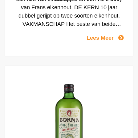
van Frans eikenhout. DE KERN 10 jaar
dubbel gerijpt op twee soorten eikenhout.
VAKMANSCHAP Het beste van beide
werelden; Amerikaans en Frans eikenhout.
Lees Meer
HET RITUEEL Bokma 10 drink je het beste
puur op kamertemperatuur of als kopstoot
samen met een (triple) bier