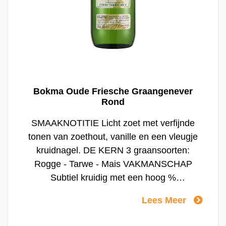
Bokma Oude Friesche Graangenever
Rond
SMAAKNOTITIE Licht zoet met verfijnde
tonen van zoethout, vanille en een vleugje
kruidnagel. DE KERN 3 graansoorten:
Rogge - Tarwe - Mais VAKMANSCHAP
Subtiel kruidig met een hoog %
moutdistillaat voor een extra 'granig'
Lees Meer
karakter. HET RITUEEL Bokma Oude
Friesche Graangenever drink je het beste