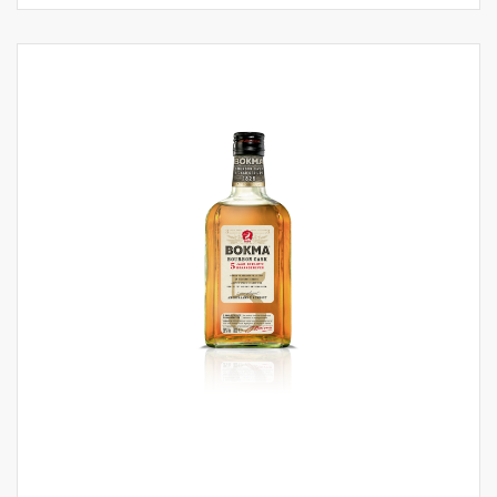
puur op kamertemperatuur of als kopstoot
samen met een (Weizen) bier.