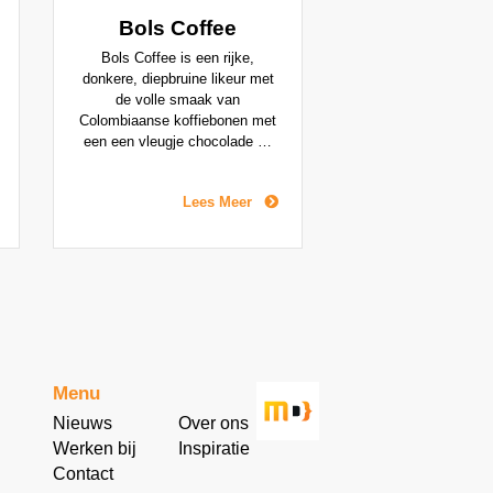
Bols Coffee
Bols Coffee is een rijke,
donkere, diepbruine likeur met
de volle smaak van
Colombiaanse koffiebonen met
een een vleugje chocolade en
vanille. De Bols Coffee likeur is
minder zoet dan andere
Lees Meer
koffielikeuren daarnaast heeft
hij een minder intense, sterke
of zelfs bittere koffiesmaak,
wat hem geschik maakt voor
cocktails zoals de populaire
Espresso Martini.
Menu
Nieuws
Over ons
Werken bij
Inspiratie
Contact