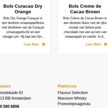
Bols Curacao Dry
Bols Creme de
Orange
Cacao Brown
Bols Dry Orange Curaçao is
Bols Crème de Cacao Brown is
een donkere sinaasappellikeur
een donkere likeur met de rijke
met distillaten van de Curaçao
smaak van bittere pure
sinaasappelschil en een
chocolade met een accent van
vleugje rum. Hij laat een fijne
sinaasappel en vanille. In de
citrussmaak op je tong acher,
jaren '80, werd Bols Crème de
Lees Meer
Lees Meer
met als tegenwicht fruitig zoet
Cacao hoofdzakelijk gebruikt in
voor een droge en solide
room- en ijsdrankjes, maar de
afdronk. Soms overschaduwd
laatste tijd bleek deze ook
door het succes van Triple
uitstekend te gebruiken in een
Sec, is Dry Orange Curaçao
aantal after-dinner cocktails,
niettemin HET enige ingrediënt
zoals de Mulata Daiquiri en de
dat voor 's wereld meest
After Eight cocktail.
belangrijke rum cocktails zoals
de Mai Tai gebruikt dient te
ntact
Platforms
worden.
ivistokade 62
Flavour Selection
13 BB Amsterdam
Maxxium Whisky
Proeverijenagenda
0 580 6806