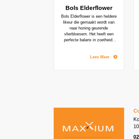
Bols Elderflower
Bols Elderflower is een heldere
likeur die gemaakt wordt van
naar honing geurende
vlierbloesem. Het heeft een
perfecte balans in zoetheid,
smaak en alcoholgehalte. Het
is het ideale ingrediënt voor
Lees Meer
beroemde cocktails zoals de
Elderflower Collins en is ook
heerlijk over ijs of als Spritz.
Co
Ko
10
02