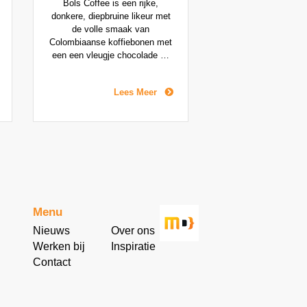
Bols Coffee is een rijke,
donkere, diepbruine likeur met
de volle smaak van
Colombiaanse koffiebonen met
een een vleugje chocolade en
vanille. De Bols Coffee likeur is
minder zoet dan andere
Lees Meer
koffielikeuren daarnaast heeft
hij een minder intense, sterke
of zelfs bittere koffiesmaak,
wat hem geschik maakt voor
cocktails zoals de populaire
Espresso Martini.
Menu
Nieuws
Over ons
Werken bij
Inspiratie
Contact