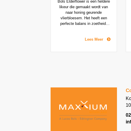
Bols Elderflower is een heldere
likeur die gemaakt wordt van
naar honing geurende
vlierbloesem. Het heeft een
perfecte balans in zoetheid,
smaak en alcoholgehalte. Het
is het ideale ingrediënt voor
Lees Meer
beroemde cocktails zoals de
Elderflower Collins en is ook
heerlijk over ijs of als Spritz.
Co
Ko
10
02
in