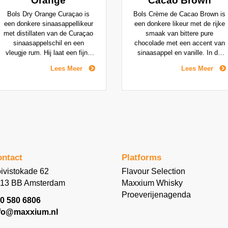
Orange
Cacao Brown
Bols Dry Orange Curaçao is
Bols Crème de Cacao Brown is
een donkere sinaasappellikeur
een donkere likeur met de rijke
met distillaten van de Curaçao
smaak van bittere pure
sinaasappelschil en een
chocolade met een accent van
vleugje rum. Hij laat een fijne
sinaasappel en vanille. In de
citrussmaak op je tong acher,
jaren '80, werd Bols Crème de
Lees Meer
Lees Meer
met als tegenwicht fruitig zoet
Cacao hoofdzakelijk gebruikt in
voor een droge en solide
room- en ijsdrankjes, maar de
afdronk. Soms overschaduwd
laatste tijd bleek deze ook
door het succes van Triple
uitstekend te gebruiken in een
Sec, is Dry Orange Curaçao
aantal after-dinner cocktails,
niettemin HET enige ingrediënt
zoals de Mulata Daiquiri en de
dat voor 's wereld meest
After Eight cocktail.
belangrijke rum cocktails zoals
de Mai Tai gebruikt dient te
ntact
Platforms
worden.
ivistokade 62
Flavour Selection
13 BB Amsterdam
Maxxium Whisky
Proeverijenagenda
0 580 6806
fo@maxxium.nl