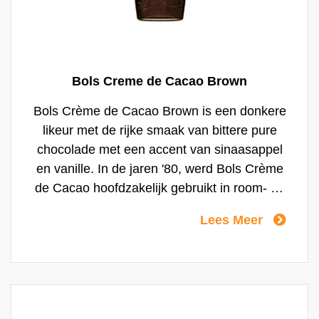
Bols Creme de Cacao Brown
Bols Crème de Cacao Brown is een donkere
likeur met de rijke smaak van bittere pure
chocolade met een accent van sinaasappel
en vanille. In de jaren '80, werd Bols Crème
de Cacao hoofdzakelijk gebruikt in room- en
ijsdrankjes, maar de laatste tijd bleek deze
Lees Meer
ook uitstekend te gebruiken in een aantal
after-dinner cocktails, zoals de Mulata
Daiquiri en de After Eight cocktail.