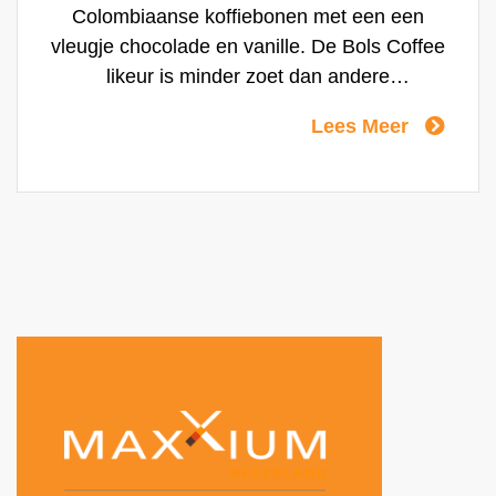
Colombiaanse koffiebonen met een een
vleugje chocolade en vanille. De Bols Coffee
likeur is minder zoet dan andere
koffielikeuren daarnaast heeft hij een minder
Lees Meer
intense, sterke of zelfs bittere koffiesmaak,
wat hem geschik maakt voor cocktails zoals
de populaire Espresso Martini.