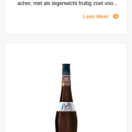
acher, met als tegenwicht fruitig zoet voor
een droge en solide afdronk. Soms
Lees Meer
overschaduwd door het succes van Triple
Sec, is Dry Orange Curaçao niettemin HET
enige ingrediënt dat voor 's wereld meest
belangrijke rum cocktails zoals de Mai Tai
gebruikt dient te worden.