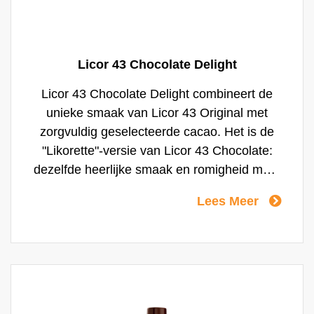
Licor 43 Chocolate Delight
Licor 43 Chocolate Delight combineert de
unieke smaak van Licor 43 Original met
zorgvuldig geselecteerde cacao. Het is de
"Likorette"-versie van Licor 43 Chocolate:
dezelfde heerlijke smaak en romigheid maar
dan met een lager alcoholpercentage,
Lees Meer
speciaal voor het food retail kanaal. De
kwalitatieve chocolade in combinatie met de
zachte smaak van Licor 43 Original geven
Licor 43 Chocolate Delight een
harmonieuze, elegante en rijke smaak.
Heerlijk om puur te drinken of om mee te