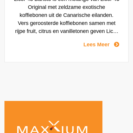
Original met zeldzame exotische
koffiebonen uit de Canarische eilanden.
Vers geroosterde koffiebonen samen met
rijpe fruit, citrus en vanilletonen geven Licor
43 Baristo die harmonieuse, elegante en
Lees Meer
rijke smaak. De naam Bairsto is een
eerbetoon aan het vakmanschap van de
Barista; een expert op het gebied van koffie.