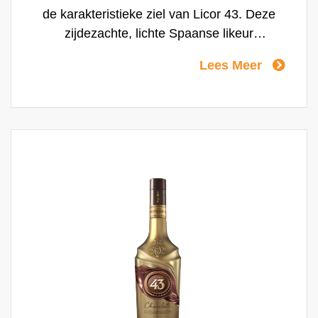
de karakteristieke ziel van Licor 43. Deze
zijdezachte, lichte Spaanse likeur
combineert de complexe, zoete
Lees Meer
vanillesmaak van Licor 43 Original en de
weelderige smaak van Crème Brûlée met
een hint van knapperige karameltonen.
Heerlijk om puur te drinken of om mee te
variëren in een verrassende cocktail.