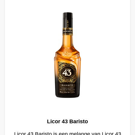
geproduceerde cacao. De kwalitatieve
chocolade in combinatie met de zachte
smaak van Licor 43 Original geven Licor 43
Chocolate een harmonieuse, elegante en
rijke smaak. Heerlijk om puur te drinken of
om mee te vari?ren, bijvoorbeeld in een
verrassende cocktail.
Licor 43 Baristo
Licor 43 Baristo is een melange van Licor 43