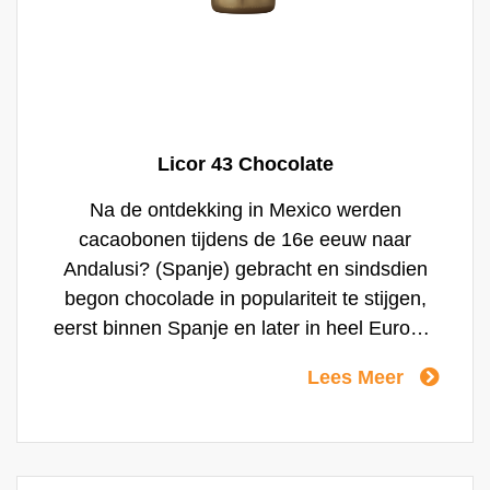
Licor 43 Chocolate
Na de ontdekking in Mexico werden
cacaobonen tijdens de 16e eeuw naar
Andalusi? (Spanje) gebracht en sindsdien
begon chocolade in populariteit te stijgen,
eerst binnen Spanje en later in heel Europa.
Ge?nspireerd door de chocoladetraditie van
Lees Meer
Spanje, nodigt Licor 43 je uit om Licor 43
Chocolate te ontdekken. Licor 43 Chocolate
combineert de unieke smaak van Licor 43
Original met chocolade van 100% duurzaam