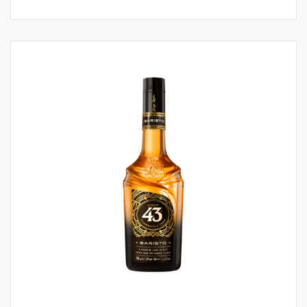
weelderige smaak van Crème Brûlée met
een hint van knapperige karameltonen.
Heerlijk om puur te drinken of om mee te
variëren in een verrassende cocktail.