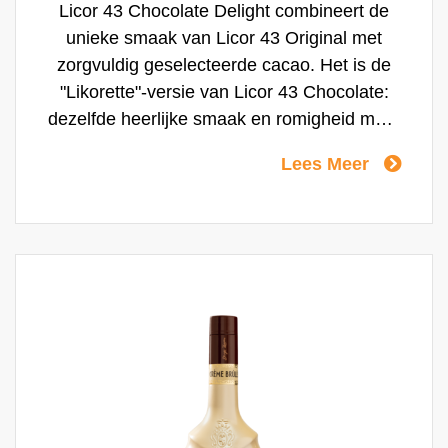
Licor 43 Chocolate Delight combineert de
unieke smaak van Licor 43 Original met
zorgvuldig geselecteerde cacao. Het is de
"Likorette"-versie van Licor 43 Chocolate:
dezelfde heerlijke smaak en romigheid maar
dan met een lager alcoholpercentage,
Lees Meer
speciaal voor het food retail kanaal. De
kwalitatieve chocolade in combinatie met de
zachte smaak van Licor 43 Original geven
Licor 43 Chocolate Delight een
harmonieuze, elegante en rijke smaak.
Heerlijk om puur te drinken of om mee te
variëren, bijvoorbeeld in een verrassende
cocktail.