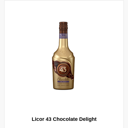
van citrusvruchten. SERVEERTIP: Geniet
gekoeld of met ijs om de aroma's en smaken
ten volle te waarderen.
Licor 43 Chocolate Delight