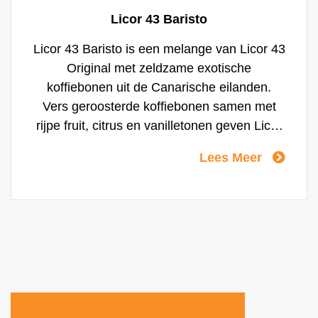
Licor 43 Baristo
Licor 43 Baristo is een melange van Licor 43
Original met zeldzame exotische
koffiebonen uit de Canarische eilanden.
Vers geroosterde koffiebonen samen met
rijpe fruit, citrus en vanilletonen geven Licor
43 Baristo die harmonieuse, elegante en
Lees Meer
rijke smaak. De naam Bairsto is een
eerbetoon aan het vakmanschap van de
Barista; een expert op het gebied van koffie.