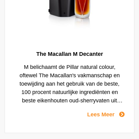
The Macallan M Decanter
M belichaamt de Pillar natural colour,
oftewel The Macallan's vakmanschap en
toewijding aan het gebruik van de beste,
100 procent natuurlijke ingrediënten en
beste eikenhouten oud-sherryvaten uit
Jerez. Deze whisky is gerijpt in een klein
Lees Meer
aantal vaten, heeft een rijke en natuurlijke
kleur en is kruidig en vol van karakter met
tonen van chocolade, gedroogd fruit en