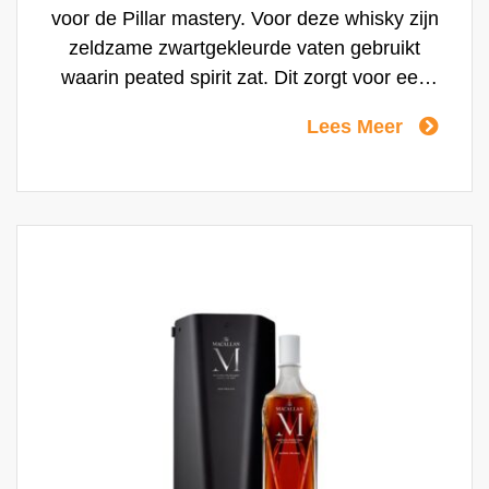
voor de Pillar mastery. Voor deze whisky zijn
zeldzame zwartgekleurde vaten gebruikt
waarin peated spirit zat. Dit zorgt voor een
balans tussen het klassieke karakter van
Lees Meer
The Macallan en een onverwachte turfige
toon. De zwarte handgemaakte kristallen
karaf weerspiegelt die turf en de kleur van
de whisky is rijk en natuurlijk.