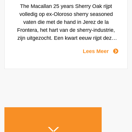
The Macallan 25 years Sherry Oak rijpt
volledig op ex-Oloroso sherry seasoned
vaten die met de hand in Jerez de la
Frontera, het hart van de sherry-industrie,
zijn uitgezocht. Een kwart eeuw rijpt deze
whisky tot nagenoeg in perfectie. De new
Lees Meer
make spirit wordt volwassener met de jaren
en ontwikkelt zich tot een luxueuze single
malt whisky die gekarakteriseerd wordt door
rijke tonen van vanille, gedroogd fruit en
diverse kruidensoorten. Macallan 25 years
Sherry Oak is een absoluut meesterwerk.