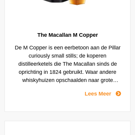
The Macallan M Copper
De M Copper is een eerbetoon aan de Pillar
curiously small stills; de koperen
distilleerketels die The Macallan sinds de
oprichting in 1824 gebruikt. Waar andere
whiskyhuizen opschaalden naar grote
ketels, concentreerde The Macallan zich
Lees Meer
altijd op kwaliteit in plaats van kwantiteit. De
kenmerkende vorm en grootte van The
Macallan’s ketels zorgen voor een intense
whisky met een rijk en robuust karakter.