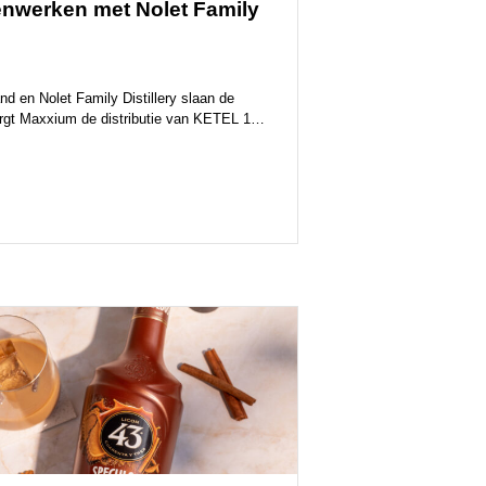
nwerken met Nolet Family
 en Nolet Family Distillery slaan de
orgt Maxxium de distributie van KETEL 1
 groothandels en slijterijen in Nederland.
en we onze krachten met een van de
derijen van Nederland. Nolet – al elf