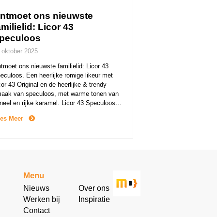
ntmoet ons nieuwste
amilielid: Licor 43
peculoos
 oktober 2025
tmoet ons nieuwste familielid: Licor 43
eculoos. Een heerlijke romige likeur met
cor 43 Original en de heerlijke & trendy
aak van speculoos, met warme tonen van
neel en rijke karamel. Licor 43 Speculoos
scuit is een zachte, romige likeur met een
es Meer
jke, donker getoaste kleur en gouden
ances. Het aroma en de smaak roepen de
]
Menu
Nieuws
Over ons
Werken bij
Inspiratie
Contact