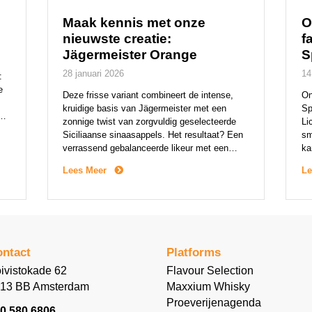
Maak kennis met onze
O
nieuwste creatie:
f
Jägermeister Orange
S
28 januari 2026
14
:
e
Deze frisse variant combineert de intense,
On
kruidige basis van Jägermeister met een
Sp
na
zonnige twist van zorgvuldig geselecteerde
Li
Siciliaanse sinaasappels. Het resultaat? Een
sm
verrassend gebalanceerde likeur met een
ka
n
fruitige kick en het herkenbare karakter van
Bi
Lees Meer
Le
Jägermeister. Jägermeister Orange wordt
ri
gemaakt met 100% natuurlijke ingrediënten.
nu
Net als het origineel is deze variant geworteld
[…
in vakmanschap en respect […]
ntact
Platforms
ivistokade 62
Flavour Selection
13 BB Amsterdam
Maxxium Whisky
Proeverijenagenda
0 580 6806