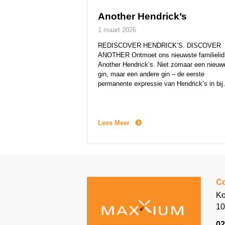
Another Hendrick’s
1 maart 2026
REDISCOVER HENDRICK’S. DISCOVER
ANOTHER Ontmoet ons nieuwste familielid
Another Hendrick’s. Niet zomaar een nieuw
gin, maar een andere gin – de eerste
permanente expressie van Hendrick’s in bij
tien jaar. Another Hendrick’s nodigt
nieuwsgierige avonturiers uit om het merk
opnieuw te ontdekken. De vertrouwde tone
van roos en komkommer zijn uiteraard
Lees Meer
aanwezig, maar krijgen gezelschap […]
Co
Ko
10
02