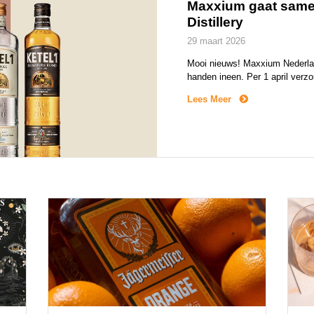
Maxxium gaat same
Distillery
29 maart 2026
Mooi nieuws! Maxxium Nederland
handen ineen. Per 1 april verz
Jenever en NOLET’S Gin richting
Lees Meer
Met deze samenwerking bundel
meest toonaangevende distilleer
generaties lang een […]