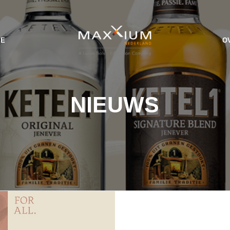
IE
O
NIEUWS