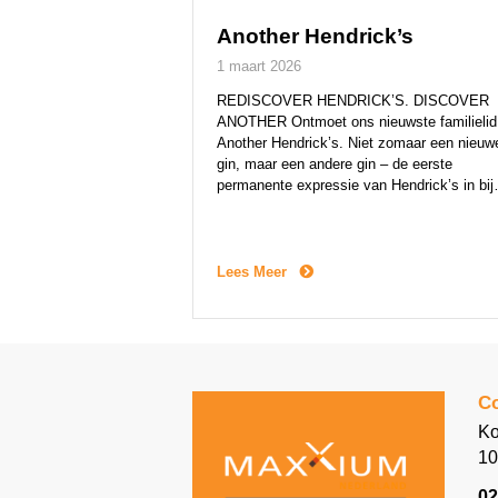
Another Hendrick’s
1 maart 2026
REDISCOVER HENDRICK’S. DISCOVER
ANOTHER Ontmoet ons nieuwste familielid
Another Hendrick’s. Niet zomaar een nieuw
gin, maar een andere gin – de eerste
permanente expressie van Hendrick’s in bij
tien jaar. Another Hendrick’s nodigt
nieuwsgierige avonturiers uit om het merk
opnieuw te ontdekken. De vertrouwde tone
van roos en komkommer zijn uiteraard
Lees Meer
aanwezig, maar krijgen gezelschap […]
Co
Ko
10
02