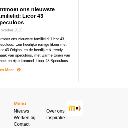
ntmoet ons nieuwste
amilielid: Licor 43
peculoos
 oktober 2025
tmoet ons nieuwste familielid: Licor 43
eculoos. Een heerlijke romige likeur met
cor 43 Original en de heerlijke & trendy
aak van speculoos, met warme tonen van
neel en rijke karamel. Licor 43 Speculoos
scuit is een zachte, romige likeur met een
es Meer
jke, donker getoaste kleur en gouden
ances. Het aroma en de smaak roepen de
]
Menu
Nieuws
Over ons
Werken bij
Inspiratie
Contact