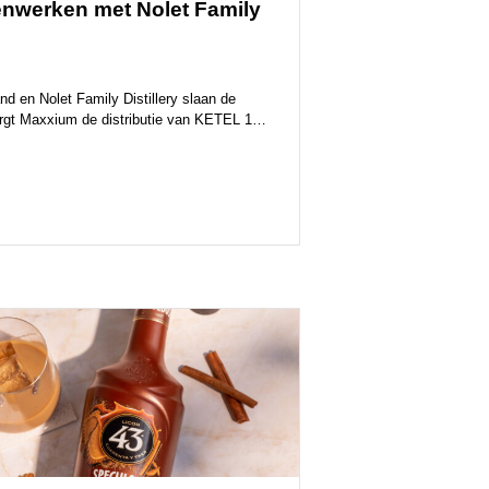
nwerken met Nolet Family
 en Nolet Family Distillery slaan de
orgt Maxxium de distributie van KETEL 1
 groothandels en slijterijen in Nederland.
en we onze krachten met een van de
derijen van Nederland. Nolet – al elf