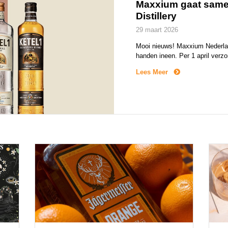
Maxxium gaat same
Distillery
29 maart 2026
Mooi nieuws! Maxxium Nederland
handen ineen. Per 1 april verz
Jenever en NOLET’S Gin richting
Lees Meer
Met deze samenwerking bundel
meest toonaangevende distilleer
generaties lang een […]