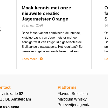
Maak kennis met onze
O
nieuwste creatie:
f
Jägermeister Orange
S
28 januari 2026
14
:
e
Deze frisse variant combineert de intense,
On
kruidige basis van Jägermeister met een
Sp
na
zonnige twist van zorgvuldig geselecteerde
Li
Siciliaanse sinaasappels. Het resultaat? Een
sm
verrassend gebalanceerde likeur met een
ka
n
fruitige kick en het herkenbare karakter van
Bi
Lees Meer
Le
Jägermeister. Jägermeister Orange wordt
ri
gemaakt met 100% natuurlijke ingrediënten.
nu
Net als het origineel is deze variant geworteld
[…
in vakmanschap en respect […]
ntact
Platforms
ivistokade 62
Flavour Selection
13 BB Amsterdam
Maxxium Whisky
Proeverijenagenda
0 580 6806