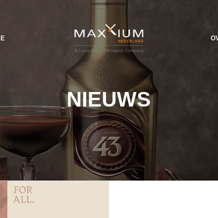
IE
O
NIEUWS