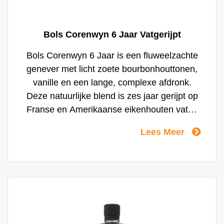
Bols Corenwyn 6 Jaar Vatgerijpt
Bols Corenwyn 6 Jaar is een fluweelzachte
genever met licht zoete bourbonhouttonen,
vanille en een lange, complexe afdronk.
Deze natuurlijke blend is zes jaar gerijpt op
Franse en Amerikaanse eikenhouten vaten
en met zorg geblend in kleine oplage. Het
Lees Meer
beste te genieten puur op kamertemperatuur
of als kopstoot met een krachtig bier.