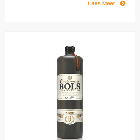
Lees Meer
het traditionele kopstootje met blond bier en
voor cocktails zoals de Dutch 'n Stormy.