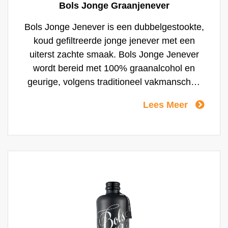
Bols Jonge Graanjenever
Bols Jonge Jenever is een dubbelgestookte,
koud gefiltreerde jonge jenever met een
uiterst zachte smaak. Bols Jonge Jenever
wordt bereid met 100% graanalcohol en
geurige, volgens traditioneel vakmanschap
gestookte moutwijn. Bols Jonge Jenever
Lees Meer
heeft een transparant heldere kleur en 35%
alcohol. Van oudsher wordt de jenever
gekoeld of met een ijsblokje gedronken,
maar ook als ingredi?nt voor cocktails is
Bols uitstekend geschikt.