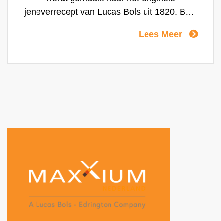
jeneverrecept van Lucas Bols uit 1820. Bols
Genever heeft een zachte, moutachtige
Lees Meer
smaak, dankzij het hoge gehalte moutwijn,
een uniek multigranendistillaat. Dit karakter
maakt Bols Genever perfect voor zowel
mixen als voor het bereiden van cocktails,
zoals bijvoorbeeld de originele Collins.