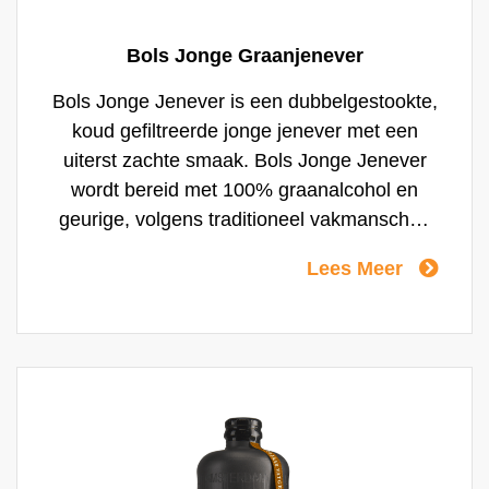
Bols Jonge Graanjenever
Bols Jonge Jenever is een dubbelgestookte,
koud gefiltreerde jonge jenever met een
uiterst zachte smaak. Bols Jonge Jenever
wordt bereid met 100% graanalcohol en
geurige, volgens traditioneel vakmanschap
gestookte moutwijn. Bols Jonge Jenever
Lees Meer
heeft een transparant heldere kleur en 35%
alcohol. Van oudsher wordt de jenever
gekoeld of met een ijsblokje gedronken,
maar ook als ingredi?nt voor cocktails is
Bols uitstekend geschikt.