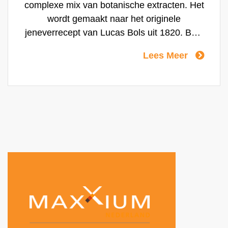
complexe mix van botanische extracten. Het
wordt gemaakt naar het originele
jeneverrecept van Lucas Bols uit 1820. Bols
Genever heeft een zachte, moutachtige
Lees Meer
smaak, dankzij het hoge gehalte moutwijn,
een uniek multigranendistillaat. Dit karakter
maakt Bols Genever perfect voor zowel
mixen als voor het bereiden van cocktails,
zoals bijvoorbeeld de originele Collins.