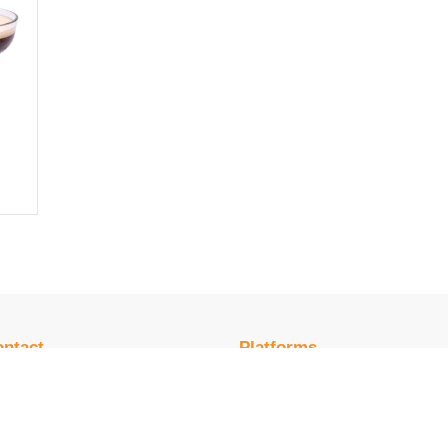
ntact
Platforms
ivistokade 62
Flavour Selection
13 BB Amsterdam
Maxxium Whisky
Proeverijenagenda
0 580 6806